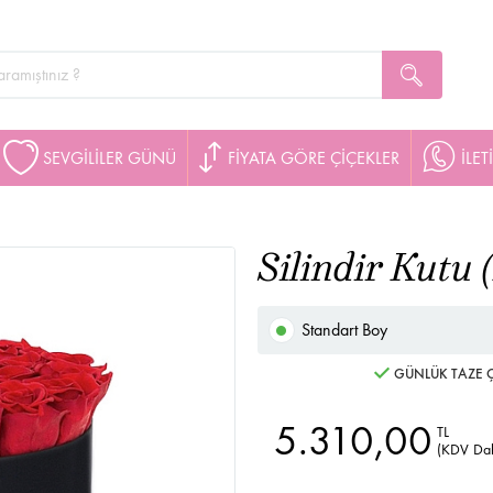
SEVGİLİLER GÜNÜ
FİYATA GÖRE ÇİÇEKLER
İLET
Silindir Kutu 
Standart Boy
GÜNLÜK TAZE Ç
5.310,00
TL
(KDV Dah