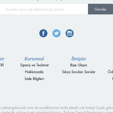
Gönder
ler
Kurumsal
İletişim
Rİ
Sipariş ve Teslimat
Bize Ulaşın
Hakkımızda
Sıkça Sorulan Sorular
Öd
İade Bilgileri
esi yabangulucicek.com ile sevdiklerinizi mutlu etmek çok kolay! Çiçek g
günlerde online çiçek gönderebilirsiniz. Türkiye Geneli Bayilerimiz sayesin