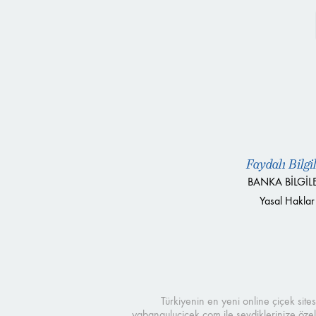
Faydalı Bilgi
BANKA BİLGİLE
Yasal Haklar
Türkiyenin en yeni online çiçek sit
yabangulucicek.com ile sevdiklerinize özel 