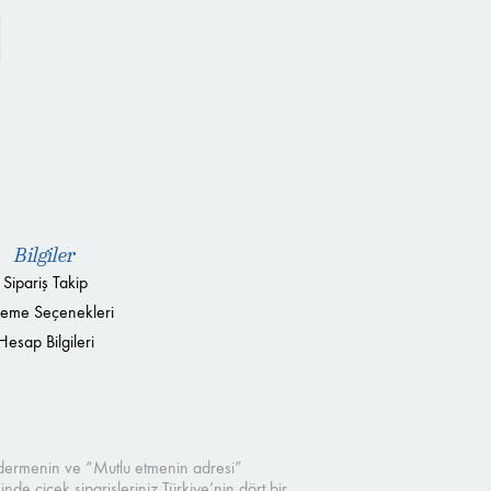
Bilgiler
Sipariş Takip
eme Seçenekleri
Hesap Bilgileri
öndermenin ve “Mutlu etmenin adresi”
de çiçek siparişleriniz Türkiye’nin dört bir