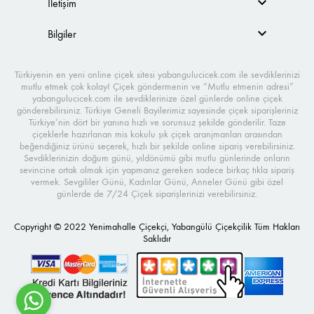
İletişim
Bilgiler
Türkiyenin en yeni online çiçek sitesi yabangulucicek.com ile sevdiklerinizi
mutlu etmek çok kolay! Çiçek göndermenin ve “Mutlu etmenin adresi”
yabangulucicek.com ile sevdiklerinize özel günlerde online çiçek
gönderebilirsiniz. Türkiye Geneli Bayilerimiz sayesinde çiçek siparişleriniz
Türkiye’nin dört bir yanına hızlı ve sorunsuz şekilde gönderilir. Taze
çiçeklerle hazırlanan mis kokulu şık çiçek aranjmanları arasından
beğendiğiniz ürünü seçerek, hızlı bir şekilde online sipariş verebilirsiniz.
Sevdiklerinizin doğum günü, yıldönümü gibi mutlu günlerinde onların
sevincine ortak olmak için yapmanız gereken sadece birkaç tıkla sipariş
vermek. Sevgililer Günü, Kadınlar Günü, Anneler Günü gibi özel
günlerde de 7/24 Çiçek siparişlerinizi verebilirsiniz.
Copyright © 2022 Yenimahalle Çiçekçi, Yabangülü Çiçekçilik Tüm Hakları
Saklıdır